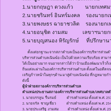
1.
นายกฤษฎา ดวงแก้ว นายกเทศมนต
2.นายชรินทร์ อินทร์มงคล รองนายกเ
3.นายพงษธร ฉายาชวลิต รองนายกเท
4.นายอนุชิต งามสม เลขาฯนายกเท
5.นายบุญสนอง หิรัญรักษ์ ที่ปรึกษา
ตั้งแต่ยกฐานะจากสภาตำบลเป็นองค์การบริหารส่วนตำ
บริหารส่วนตำบลเนิน
ฆ้อ
เป็นไปด้วยความเรียบร้อย สา
ได้เป็นอย่างมาก จนอาจกล่าวได้ว่า บ้านเมืองพัฒนาเร็วก็
ถิ่นแต่ละผ่านในองค์การบริหารส่วนตำบล ตั้งแต่ในอดีตจนถึงป
เจริญก้าวหน้าในทุกๆด้าน มาสู่ตำบลเนิน
ฆ้อ
ที่กฎหมายกำห
ดังนี้
ผู้นำฝ่ายสภาองค์การบริหารส่วนตำบล
ตำแหน่งประธานสภาองค์การบริหารส่วนตำบล/เทศบาลตำ
1.
นาย
บรรลูน
รื่นรมย์ ดำรงตำแหน่ง ตั้งแต่ พ.ศ.
25
2.
นายจรัล
ชาญเชี่ยว ดำรงตำแหน่ง ตั้งแต่ พ.ศ.
254
3.
นายประเสริฐ
งามสม ดำรงตำแหน่ง ตั้งแต่ พ.ศ.
25