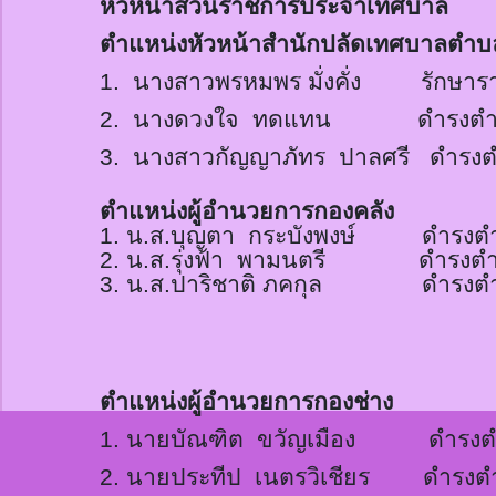
หัวหน้าส่วนราชการประจำเทศบาล
ตำแหน่งหัวหน้าสำนักปลัดเทศบาลตำบ
1.
นางสาวพรหมพร มั่งคั่ง รักษาร
2.
นางดวงใจ ทดแทน
ดำรงตำแ
3.
นางสาวกัญญาภัทร
ปาลศรี
ดำรงต
ตำแหน่งผู้อำนวยการกองคลัง
1.
น.ส.บุญตา
กระบังพง
ษ์
ดำรงตำแหน่
2.
น.ส.รุ่งฟ้า
พามนตรี ดำรงตำแหน่
3.
น.ส.ปาริชาติ ภคกุล ดำรงตำแหน
ตำแหน่งผู้อำนวยการกองช่าง
1.
นายบัณฑิต
ขวัญเมือง ดำรงตำแห
2.
นายประทีป
เนตรวิเชียร ดำรงตำแห