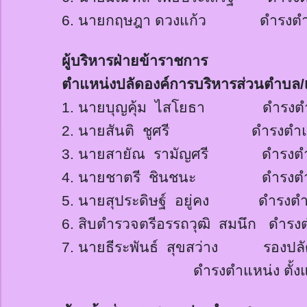
6.
นายกฤษฎา ดวงแก้ว ดำรงตำแหน่
ผู้บริหารฝ่ายข้าราชการ
ตำแหน่งปลัดองค์การบริหารส่วนตำบล/
1.
นายบุญคุ้ม
ไสโยธา ดำรงตำแหน่
2.
นายสันติ
ชูศรี ดำรงตำแหน่ง 
3.
นายสายัณ
รามัญศรี ดำรงตำแหน
4.
นายชาตรี
ชินชนะ ดำรงตำแหน่
5.
นายสุประดิษฐ์
อยู่คง ดำรงตำแ
6.
สิบตำรวจตรีอรรถวุฒิ
สมนึก ดำรงตำ
7.
นาย
ธี
ระพันธ์
สุขสว่าง
รองปลัดเท
ดำรงตำแหน่ง ตั้งแ