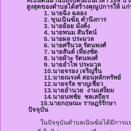
ที่เป็นต้นมานับถึงบัดนี้เป็นเวลา 10
9
ปี 
สูงสุดของตำบลได้สร้างคุณูปการให้ แ
1.
นายฉิ่ง ฉลอง ดำรงต
2.
ขุนเนิน
ฆ้อ
คำนึงการ ดำร
3.
นายย้อย มั่งคั่ง ดำร
4.
นายพนม สันรัตน์ ดำร
5.
นายผล ประมวล ดำรงต
6.
นายศรีนวล รัตนพงศ์ ดำ
7.
นายสันต์ เที่ยงชัด ดำ
8.
นายผัวะ รัตนพงศ์ ดำร
9.
นายอำไพ ประมวล ดำรง
10.
นายจรอง เจริญรื่น ดำ
11.
นายณรงค์ สอนหลักทรัพย์
12.
นายจรัล ชาญเชี่ยว ดำ
13.
นายอำนวย
งามเสงี่ยม ด
14.
นายนพชัย ชลเสถียร ดำ
15.
นายกฤษณะ ราษฎร์รักษา
ดำร
ปัจจุบัน
ในปัจจุบันตำบลเนิน
ฆ้อ
ได้มีการแ