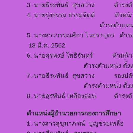
3.
นาย
ธี
ระพันธ์
สุขสว่าง ดำรงตำแห
4.
นายรุ่งธรรม ธรรมจิตต์ หัวหน้
ดำรงตำแหน่ง ตั้งแต
5.
นางสาว
วรร
ณ
ศิ
กา ไวยราบุตร ดำรงต
18 มี.ค. 2562
6. นายสุรพง
ษ์
โพธิจันทร์
หัวหน้าฝ่าย
ดำรงตำแหน่ง ตั้งแ
7.
นาย
ธี
ระพันธ์
สุขสว่าง
รองปลัดเทศ
ดำรงตำแหน่ง ตั้ง
8
.
นาย
สุร
พันธ์ เหลืองอ่อน ดำรงต
ตำแหน่งผู้อำนวยการกองการศึกษา
1.
นางสาวสุขุมาภรณ์ บุญช่วยเหลือ
รั