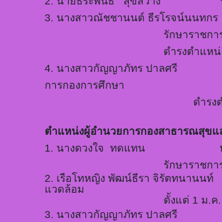
2.
นาย
ธี
ระพันธ์
สุขสว่าง รักษา
3.
นางสาวณ
ัช
ชาน
นต์
ธีรโรจน์นนทกร
รักษาราชกา
ดำรงตำแหน่ง 
4.
นางสาวกัญญาภัทร ปาลศรี หัวห
การกองการศึกษา
ดำรงตำ
ตำแหน่งผู้อำนวยการกองสาธารณสุขแล
1.
นางดวงใจ ทดแทน
หัวหน้า
รักษาราชกา
2.
เรือโทหญิง
พัฒน์ธี
รา
จิรัตทนานนท์
แวดล้อม
ตั้งแต่ 1 ม.
3.
นางสาวกัญญาภัทร ปาลศรี หัว